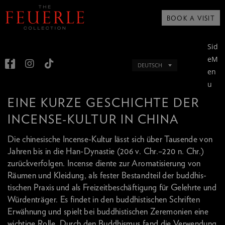
BOOK A VISIT
Sid
eM
DEUTSCH
en
u
EINE KURZE GESCHICHTE DER
INCENSE-KULTUR IN CHINA
Die chinesische Incense-Kultur lässt sich über Tausende von
Jahren bis in die Han-Dynastie (206 v. Chr.–220 n. Chr.)
zurückverfolgen. Incense diente zur Aromatisierung von
Räumen und Kleidung, als fester Bestandteil der buddhis-
tischen Praxis und als Freizeitbeschäftigung für Gelehrte und
Würdenträger. Es findet in den buddhistischen Schriften
Erwähnung und spielt bei buddhistischen Zeremonien eine
wichtige Rolle. Durch den Buddhismus fand die Verwendung