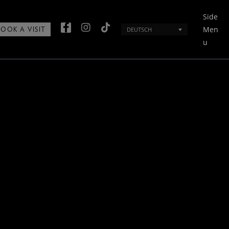
Side
Men
DEUTSCH
BOOK A VISIT
u