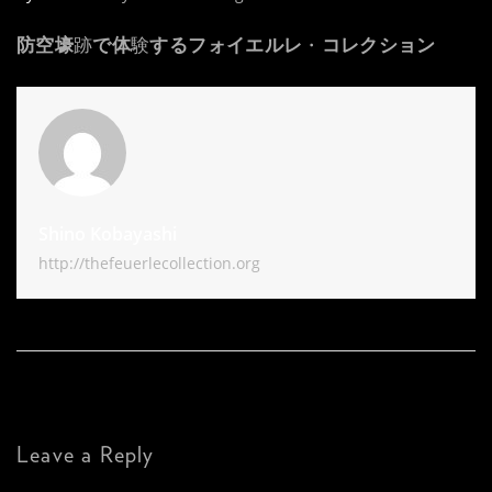
防空壕
跡
で体
験
するフォイエルレ
・
コレクション
Shino Kobayashi
http://thefeuerlecollection.org
Leave a Reply