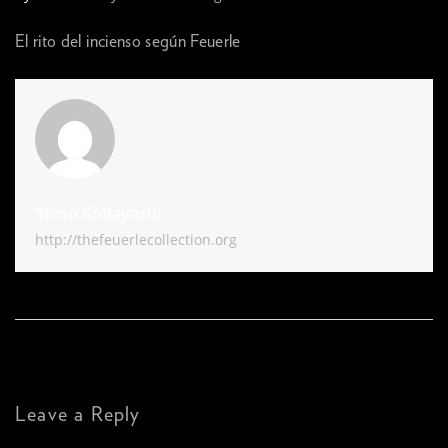
El rito del incienso según Feuerle
Shino Kobayashi
http://thefeuerlecollection.org
Leave a Reply