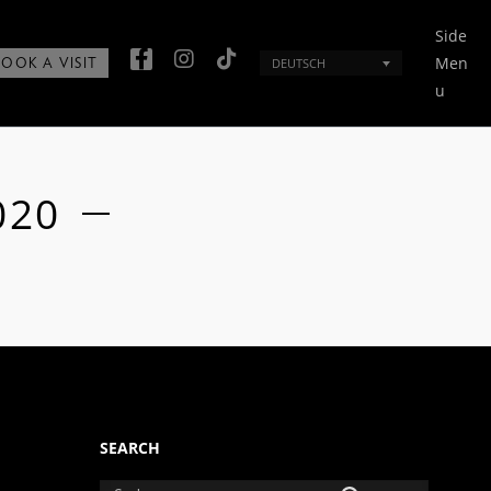
Side
Men
DEUTSCH
BOOK A VISIT
u
020
SEARCH