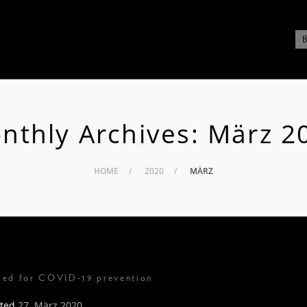
nthly Archives:
März 2
HOME
2020
MÄRZ
osed for COVID-19 prevention
ted
27. März 2020