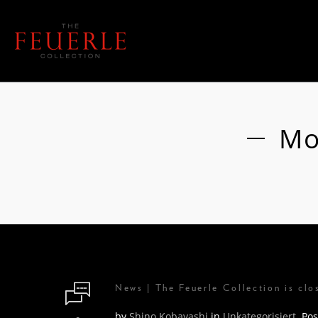
Mo
News | The Feuerle Collection is cl
by
Shino Kobayashi
in
Unkategorisiert
.
Pos