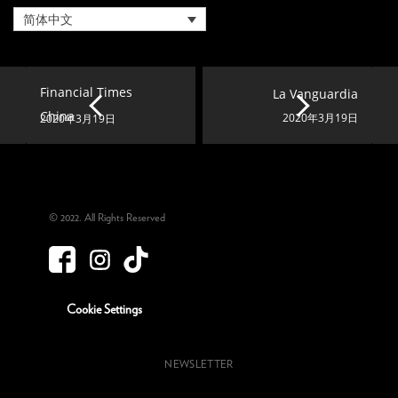
简体中文
Financial Times
La Vanguardia
China
2020年3月19日
2020年3月19日
© 2022. All Rights Reserved
Cookie Settings
NEWSLETTER