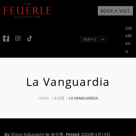
BOOK A VISIT
Sid
eM
简体中文
en
u
La Vanguardia
HOME
未分类
LA VANGUARDIA
by
Shino Kobayashi
in
未分类
.
Posted
2020年3月19日