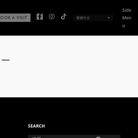
Side
Men
繁體中文
BOOK A VISIT
u
SEARCH