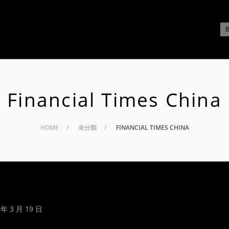
Financial Times China
HOME
未分類
FINANCIAL TIMES CHINA
 年 3 月 19 日