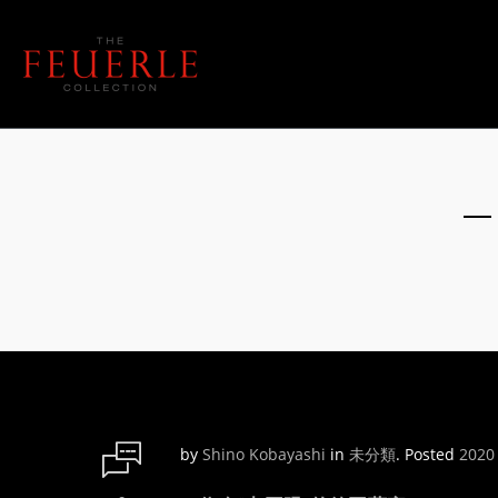
by
Shino Kobayashi
in
未分類
.
Posted
2020