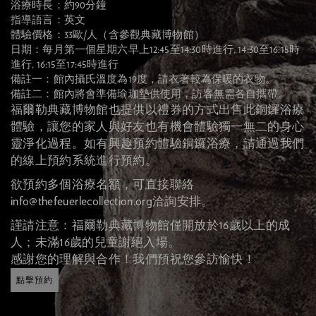
浴療時長：約90分鐘
指導語言：英文
體驗價格：33歐/人（含參觀典藏博物館）
日期：每月第一個星期六早上12:45至14:30時進行, 14:30至16:15時
進行, 16:15至17:45時進行
備註一：館內攝氏溫度為19度，請衣著較為保暖的衣物。
備註二：館內將會準備瑜珈墊供使用，訪客無需各自攜帶。
福爾勒典藏博物館也提供以禮券的方式出售此銅鑼浴療
體驗，讓您的家人與好友也有機會體驗獨一無二的身心
靈淨化過程。如有興趣預約體驗銅鑼浴療，請通過我們
的線上預約系統進行預約。
欲預約多個浴療名額，可直接聯絡
info@thefeuerlecollection.org
洽詢安排。
謹請注意：福爾勒典藏博物館僅開放於16歲以上的成
人；未滿16歲的兒童謝絕入場。
感謝您的理解與合作！我們預祝您參訪愉快！
點擊預約