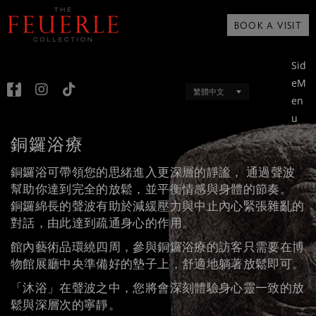
BOOK A VISIT
Sid
eM
繁體中文
en
u
銅鑼浴療
銅鑼浴可帶領您的思緒進入更深層的靜謐， 通過聲波
幫助你達到完全的放鬆，並平衡情感與身體的節奏。
銅鑼綿長的聲波有助於減緩壓力與中止內心緊張雜亂的
對話，由此達到疏通身心的作用。
館內藝術品環繞四周，參與銅鑼浴療的訪客只需要在博
物館展廳中央準備好的墊子上，舒適地躺著放鬆即可。
「沐浴」在聲波之中，您將會深刻體驗身心靈一致的放
鬆與深層次的寧靜。